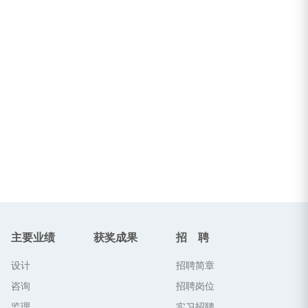
主要业绩
获奖成果
招 聘
设计
招聘简章
咨询
招聘岗位
监理
实习招聘