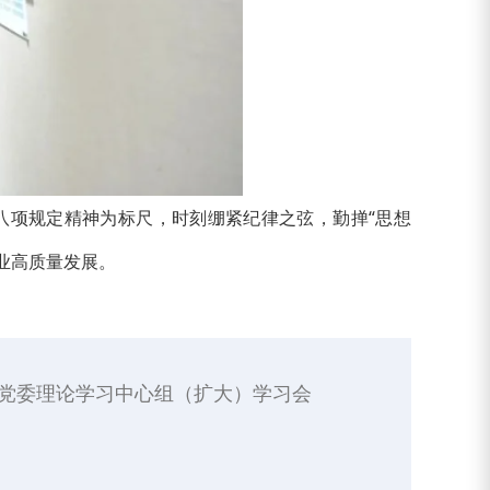
八项规定精神为标尺，时刻绷紧纪律之弦，勤掸“思想
业高质量发展。
次党委理论学习中心组（扩大）学习会