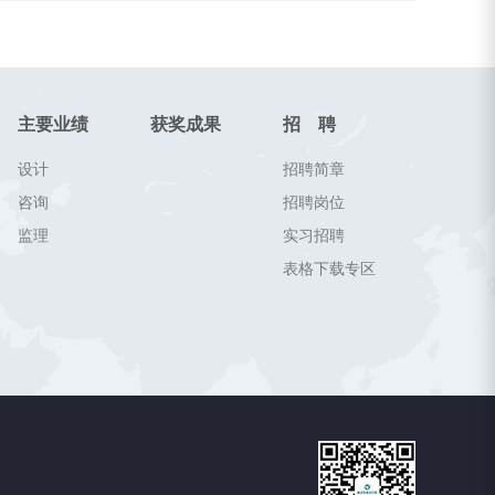
主要业绩
获奖成果
招 聘
设计
招聘简章
咨询
招聘岗位
监理
实习招聘
表格下载专区