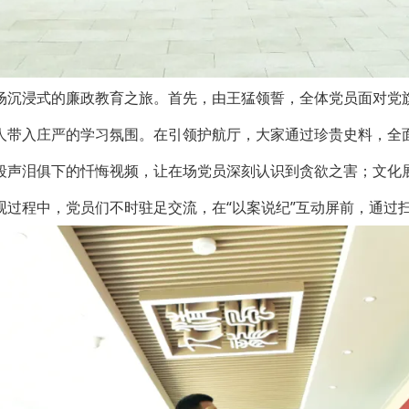
场沉浸式的廉政教育之旅。首先，由王猛领誓，全体党员面对党
人带入庄严的学习氛围。在引领护航厅，大家通过珍贵史料，全
段声泪俱下的忏悔视频，让在场党员深刻认识到贪欲之害；文化
观过程中，党员们不时驻足交流，在“以案说纪”互动屏前，通过