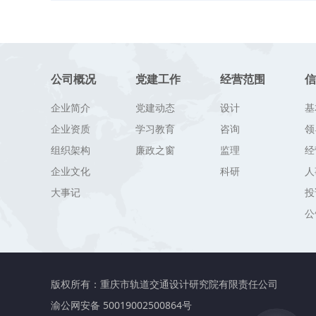
公司概况
党建工作
经营范围
信
企业简介
党建动态
设计
基
企业资质
学习教育
咨询
领
组织架构
廉政之窗
监理
经
企业文化
科研
人
大事记
投
公
版权所有：重庆市轨道交通设计研究院有限责任公司
渝公网安备 50019002500864号