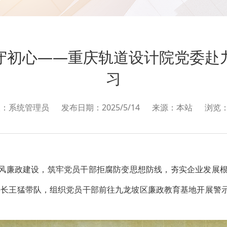
守初心——重庆轨道设计院党委赴
习
人：系统管理员
发布日期：2025/5/14
来源：本站
浏览
风廉政建设，筑牢党员干部拒腐防变思想防线，夯实企业发展根基
事长王猛带队，组织党员干部前往九龙坡区廉政教育基地开展警