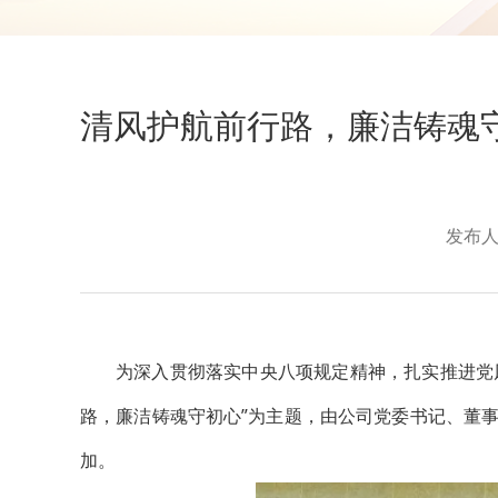
清风护航前行路，廉洁铸魂
发布
为深入贯彻落实中央八项规定精神，扎实推进党
路，廉洁铸魂守初心”为主题，由公司党委书记、董
加。