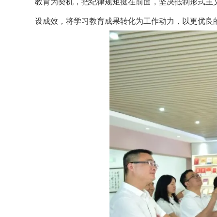
教育为契机，把纪律规矩挺在前面，坚决抵制形式主
设成效，将学习教育成果转化为工作动力，以更优良