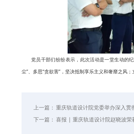
党员干部们纷纷表示，此次活动是一堂生动的纪
尘”、多思“贪欲害”，坚决抵制享乐主义和奢靡之风
上一篇：
重庆轨道设计院党委举办深入贯
下一篇：
喜报 | 重庆轨道设计院赵晓波荣