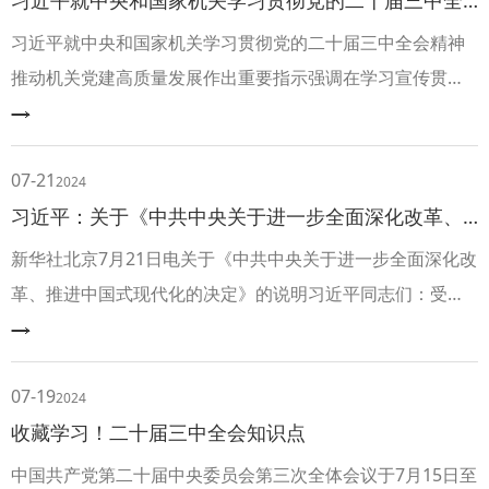
习近平就中央和国家机关学习贯彻党的二十届三中全会精神 推动机关党建高质量发展作出重要指示
习近平就中央和国家机关学习贯彻党的二十届三中全会精神
推动机关党建高质量发展作出重要指示强调在学习宣传贯彻
全会精神上当好排头兵全面提高机关党建质量建设模范机关
蔡奇出席座谈会并讲话新华社北京7月31日电中共中央总书
07-21
记、国家主席、中央军委主席习近平近日就中央和国家机关
2024
习近平：关于《中共中央关于进一步全面深化改革、推进中国式现代化的决定》的说明
学习贯彻党的二十届三中全会精神、推动机关党建高质量发
展作出重要指示强调，学习好贯彻好党的二十届三中全会精
新华社北京7月21日电关于《中共中央关于进一步全面深化改
神是当前和今后一个时期全党全国的
革、推进中国式现代化的决定》的说明习近平同志们：受中
央政治局委托，我就《中共中央关于进一步全面深化改革、
推进中国式现代化的决定》起草的有关情况向全会作说明。
07-19
一、关于确定全会议题的考虑围绕党的中心任务谋划和部署
2024
收藏学习！二十届三中全会知识点
改革，是党领导改革开放的成功经验。从实践经验和现实需
要出发，中央政治局决定党的二十届三中全会研究进一步全
中国共产党第二十届中央委员会第三次全体会议于7月15日至