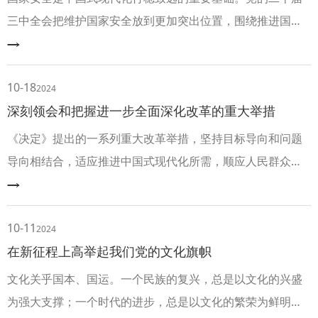
三中全会把维护国家安全放到更加突出位置，围绕推进国家
安全体系和能力现代化，要求全面贯彻总体国家安全观，完
善维护国家安全体制机制，实现高质量发展和高水平安全良
10-18
性互动，切实保障国家长治久安。
2024
深刻领会和把握进一步全面深化改革的重大举措
《决定》提出的一系列重大改革举措，坚持目标导向和问题
导向相结合，适应推进中国式现代化所需，顺应人民群众期
待和社会预期，奔着问题去，着力健全制度、破除体制机制
障碍，既立足当下又着眼长远。
10-11
2024
在新征程上高举起我们党的文化旗帜
文化关乎国本、国运。一个民族的复兴，总是以文化的兴盛
为强大支撑；一个时代的进步，总是以文化的繁荣为鲜明标